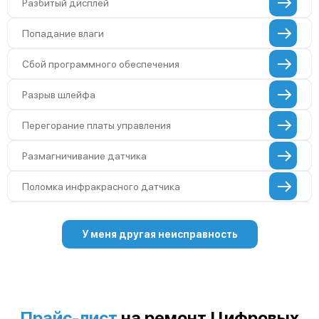
Разбитый дисплей
Попадание влаги
Сбой программного обеспечения
Разрыв шлейфа
Перегорание платы управления
Размагничивание датчика
Поломка инфракрасного датчика
Неправильная передача цветов дисплея
У меня другая неисправность
Разрядка аккумулятора за коркое время
Перегрев устройства
Прайс-лист
на ремонт Цифровых