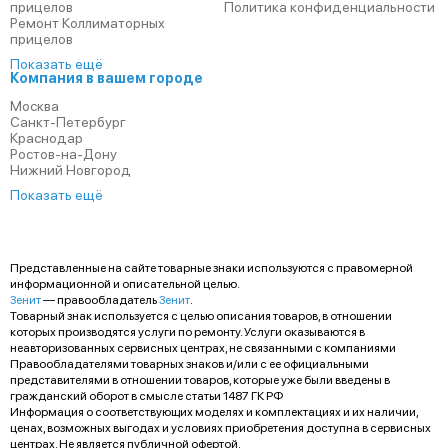
прицелов
Политика конфиденциальности
Ремонт Коллиматорных
прицелов
Показать ещё
Компания в вашем городе
Москва
Санкт-Петербург
Краснодар
Ростов-на-Дону
Нижний Новгород
Показать ещё
Представленные на сайте товарные знаки используются с правомерной
информационной и описательной целью.
Зенит
— правообладатель
Зенит
.
Товарный знак используется с целью описания товаров, в отношении
которых производятся услуги по ремонту. Услуги оказываются в
неавторизованных сервисных центрах, не связанными с компаниями
Правообладателями товарных знаков и/или с ее официальными
представителями в отношении товаров, которые уже были введены в
гражданский оборот в смысле статьи 1487 ГК РФ
Информация о соответствующих моделях и комплектациях и их наличии,
ценах, возможных выгодах и условиях приобретения доступна в сервисных
центрах. Не является публичной офертой.