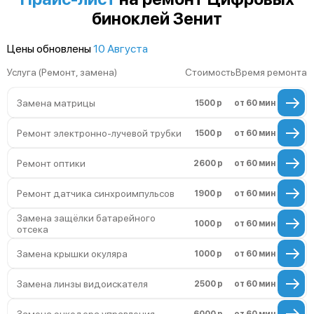
биноклей Зенит
Цены обновлены
10 Августа
Услуга (Ремонт, замена)
Стоимость
Время ремонта
Замена матрицы
1500 р
от 60 мин
Ремонт электронно-лучевой трубки
1500 р
от 60 мин
Ремонт оптики
2600 р
от 60 мин
Ремонт датчика синхроимпульсов
1900 р
от 60 мин
Замена защёлки батарейного
1000 р
от 60 мин
отсека
Замена крышки окуляра
1000 р
от 60 мин
Замена линзы видоискателя
2500 р
от 60 мин
Замена энкодера управления
6000 р
от 60 мин